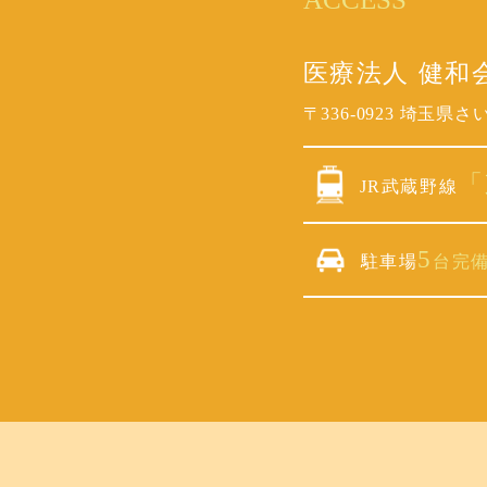
医療法人 健和
〒336-0923
埼玉県さいた
「
JR武蔵野線
5
駐車場
台完