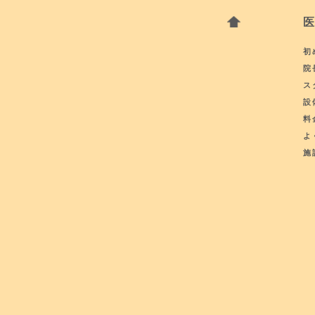
初
院
ス
設
料
よ
施