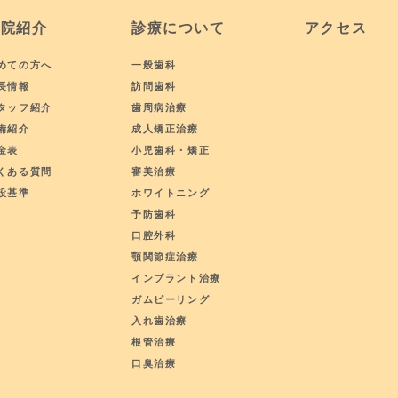
医院紹介
診療について
アクセス
めての方へ
一般歯科
長情報
訪問歯科
タッフ紹介
歯周病治療
備紹介
成人矯正治療
金表
小児歯科・矯正
くある質問
審美治療
設基準
ホワイトニング
予防歯科
口腔外科
顎関節症治療
インプラント治療
ガムピーリング
入れ歯治療
根管治療
口臭治療