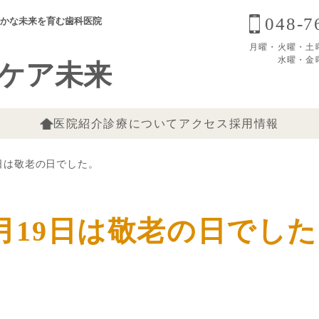
048-7
かな未来を育む歯科医院
月曜・火曜・土曜 8:
水曜・金曜 9
ケア未来
医院紹介
診療について
アクセス
採用情報
9日は敬老の日でした。
月19日は敬老の日でし