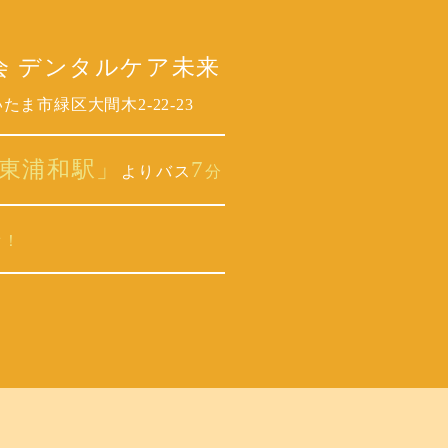
会 デンタルケア未来
ま市緑区大間木2-22-23
東浦和駅」
7
よりバス
分
備！