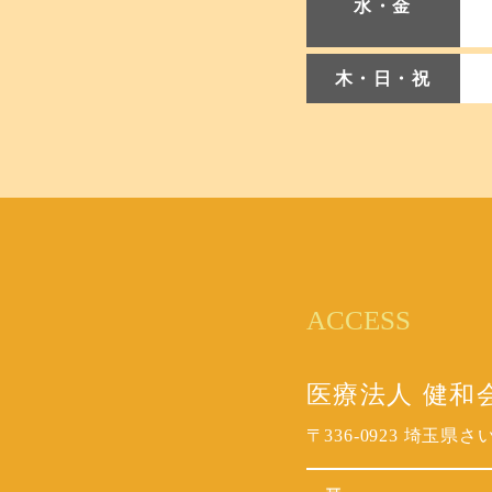
水・金
木・日・祝
ACCESS
医療法人 健和
〒336-0923
埼玉県さいた