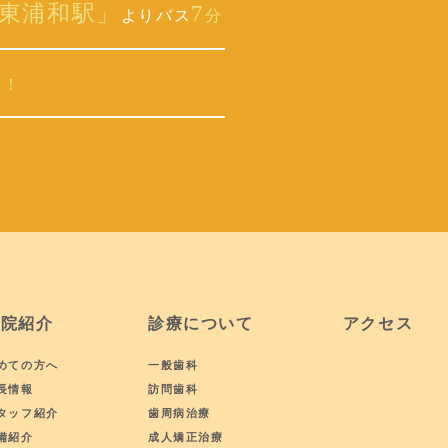
東浦和駅」
7
よりバス
分
備！
医院紹介
診療について
アクセス
めての方へ
一般歯科
長情報
訪問歯科
タッフ紹介
歯周病治療
備紹介
成人矯正治療