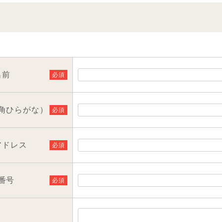
名前
必須
角ひらがな）
必須
アドレス
必須
番号
必須