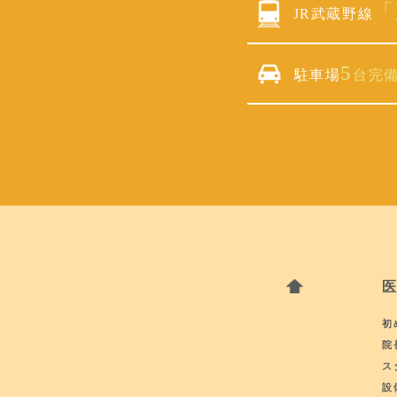
「
JR武蔵野線
5
駐車場
台完
初
院
ス
設